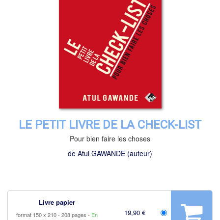
LE PETIT LIVRE DE LA CHECK-LIST
Pour bien faire les choses
de
Atul GAWANDE
(auteur)
Livre papier
19,90 €
format 150 x 210
208 pages
En