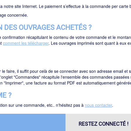
 notre site Internet. Le paiement s’effectue à la commande per carte 
page concernée.
 DES OUVRAGES ACHETÉS ?
de confirmation récapitulant le contenu de votre commande et le mont
nt
comment les télécharger
. Les ouvrages imprimés sont quant à eux ex
r le faire, il suffit pour celà de se connecter avec son adresse email e
L'onglet "Commandes" récapitule l'ensemble des commandes passées sur 
on "Imprimer", une facture au format PDF est automatiquement générée 
ME ?
uestion sur une commande, etc.. n'hésitez pas à
nous contacter
.
RESTEZ CONNECTÉ !