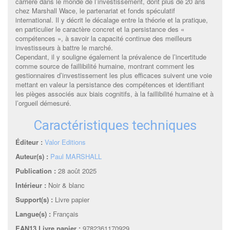
carrière dans le monde de l’investissement, dont plus de 20 ans
chez Marshall Wace, le partenariat et fonds spéculatif
international. Il y décrit le décalage entre la théorie et la pratique,
en particulier le caractère concret et la persistance des «
compétences », à savoir la capacité continue des meilleurs
investisseurs à battre le marché.
Cependant, il y souligne également la prévalence de l’incertitude
comme source de faillibilité humaine, montrant comment les
gestionnaires d’investissement les plus efficaces suivent une voie
mettant en valeur la persistance des compétences et identifiant
les pièges associés aux biais cognitifs, à la faillibilité humaine et à
l’orgueil démesuré.
Caractéristiques techniques
Éditeur :
Valor Editions
Auteur(s) :
Paul MARSHALL
Publication :
28 août 2025
Intérieur :
Noir & blanc
Support(s) :
Livre papier
Langue(s) :
Français
EAN13 Livre papier :
9782361170929